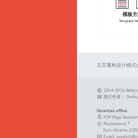
模板方
Template M
主页
重构
设计模式
2014-2026
Refact
图片作者：
Dmitry
Ukrainian office:
FOP Olga Skobele
Abolmasova 7
Kyiv, Ukraine, 020
Email: support@re