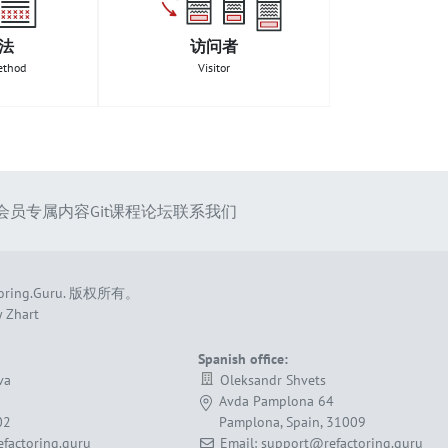
法
访问者
ethod
Visitor
会员专属内容
Git课程
论坛
联系我们
oring.Guru
.
版权所有。
 Zhart
Spanish office:
va
Oleksandr Shvets
Avda Pamplona 64
02
Pamplona, Spain, 31009
factoring.guru
Email: support@refactoring.guru