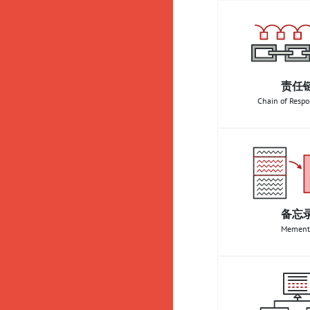
责任
Chain of Respon
备忘
Mement