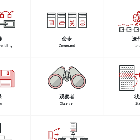
链
命令
迭
sibility
Command
Iter
录
观察者
状
o
Observer
St