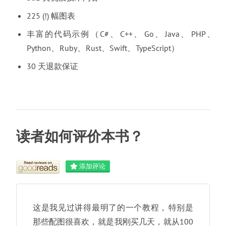
225 (!) 幅图表
丰富的代码示例
（
C#
、
C++
、
Go
、
Java
、
PHP
、
Python
、
Ruby
、
Rust
、
Swift
、
TypeScript
）
30 天退款保证
读者如何评价本书
？
添加评论
这是我见过讲得最明了的一个教程
，
特别是
那些配图很喜欢
，
就是我刚买几天
，
就从100