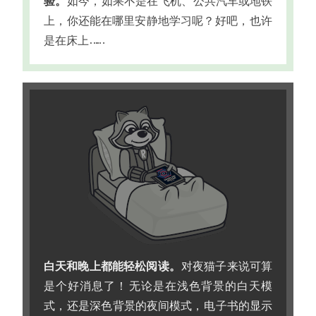
验
。
如今
，
如果不是在飞机
、
公共汽车或地铁
上
，
你还能在哪里安静地学习呢
？
好吧
，
也许
是在床上
…
…
白天和晚上都能轻松阅读
。
对夜猫子来说可算
是个好消息了
！
无论是在浅色背景的白天模
式
，
还是深色背景的夜间模式
，
电子书的显示