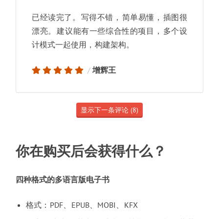
已经读完了
。
写得不错
，
简单易懂
，
插图很
漂亮
。
建议能有一些综合性的项目
，
多个设
计模式一起使用
，
构建架构
。
增辉王
显示下一条评论 (8)
你在购买后会获得什么
？
四种格式的多语言版电子书
格式
：
PDF
、
EPUB
、
MOBI
、
KFX