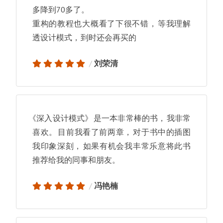
多降到70多了
。
重构的教程也大概看了下很不错
，
等我理解
透设计模式
，
到时还会再买的
刘荣清
《
深入设计模式
》
是一本非常棒的书
，
我非常
喜欢
。
目前我看了前两章
，
对于书中的插图
我印象深刻
，
如果有机会我丰常乐意将此书
推荐给我的同事和朋友
。
冯艳楠