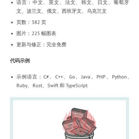
语言
：
中文
、
英文
、
法文
、
韩文
、
日文
、
葡萄牙
文
、
波兰文
、
俄文
、
西班牙文
、
乌克兰文
页数
：
382 页
图片
：
225 幅图表
更新与修正
：
完全免费
代码示例
示例语言
：
C#
、
C++
、
Go
、
Java
、
PHP
、
Python
、
Ruby
、
Rust
、
Swift 和 TypeScript