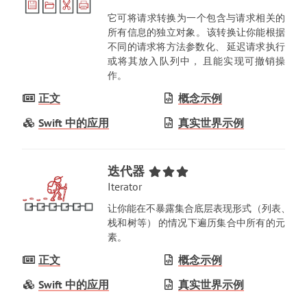
它可将请求转换为一个包含与请求相关的
所有信息的独立对象
。
该转换让你能根据
不同的请求将方法参数化
、
延迟请求执行
或将其放入队列中
，
且能实现可撤销操
作
。
正文
概念示例
Swift 中的应用
真实世界示例
迭代器
Iterator
让你能在不暴露集合底层表现形式
（
列表
、
栈和树等
）
的情况下遍历集合中所有的元
素
。
正文
概念示例
Swift 中的应用
真实世界示例