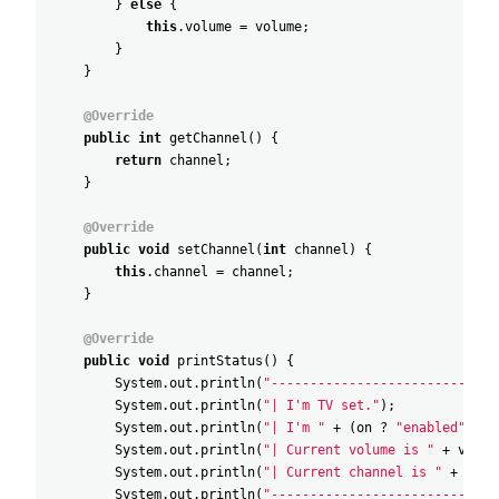
}
else
{
this
.
volume
=
volume
;
}
}
@Override
public
int
getChannel
(
)
{
return
channel
;
}
@Override
public
void
setChannel
(
int
channel
)
{
this
.
channel
=
channel
;
}
@Override
public
void
printStatus
(
)
{
System
.
out
.
println
(
"-----------------------------
System
.
out
.
println
(
"| I'm TV set."
)
;
System
.
out
.
println
(
"| I'm "
+
(
on
?
"enabled"
:
"
System
.
out
.
println
(
"| Current volume is "
+
volum
System
.
out
.
println
(
"| Current channel is "
+
chan
System
.
out
.
println
(
"-----------------------------