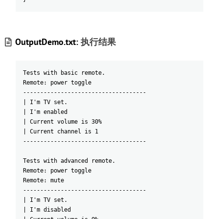
OutputDemo.txt:
执行结果
Tests with basic remote.
Remote: power toggle
------------------------------------
| I'm TV set.
| I'm enabled
| Current volume is 30%
| Current channel is 1
------------------------------------
Tests with advanced remote.
Remote: power toggle
Remote: mute
------------------------------------
| I'm TV set.
| I'm disabled