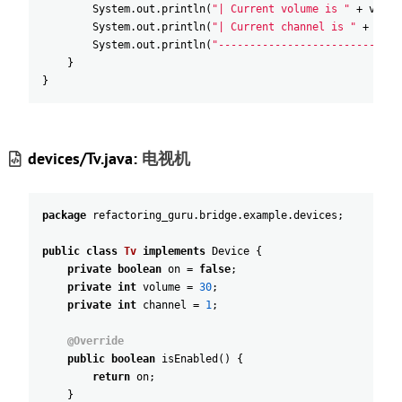
System
.
out
.
println
(
"| Current volume is "
+
volum
System
.
out
.
println
(
"| Current channel is "
+
chan
System
.
out
.
println
(
"-----------------------------
}
}
devices/Tv.java:
电视机
package
refactoring_guru
.
bridge
.
example
.
devices
;
public
class
Tv
implements
Device
{
private
boolean
on
=
false
;
private
int
volume
=
30
;
private
int
channel
=
1
;
@Override
public
boolean
isEnabled
(
)
{
return
on
;
}