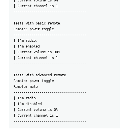
| Current volume is 0%
| Current channel is 1
------------------------------------
Tests with basic remote.
Remote: power toggle
------------------------------------
| I'm radio.
| I'm enabled
| Current volume is 30%
| Current channel is 1
------------------------------------
Tests with advanced remote.
Remote: power toggle
Remote: mute
------------------------------------
| I'm radio.
| I'm disabled
| Current volume is 0%
| Current channel is 1
------------------------------------