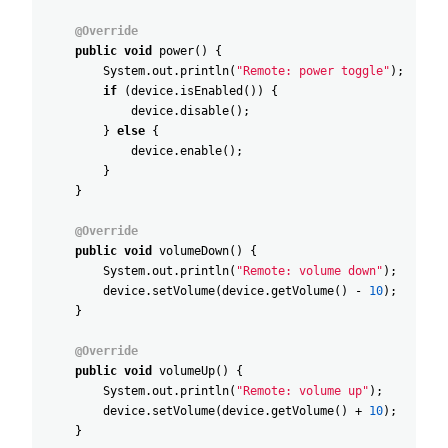
@Override
public
void
power
(
)
{
System
.
out
.
println
(
"Remote: power toggle"
)
;
if
(
device
.
isEnabled
(
)
)
{
device
.
disable
(
)
;
}
else
{
device
.
enable
(
)
;
}
}
@Override
public
void
volumeDown
(
)
{
System
.
out
.
println
(
"Remote: volume down"
)
;
device
.
setVolume
(
device
.
getVolume
(
)
-
10
)
;
}
@Override
public
void
volumeUp
(
)
{
System
.
out
.
println
(
"Remote: volume up"
)
;
device
.
setVolume
(
device
.
getVolume
(
)
+
10
)
;
}