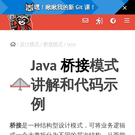
嘿！瞅瞅我的新 Git 课！
/
设计模式
/
桥接模式
/
Java
Java
桥接
模式
讲解和代码示
例
桥接
是一种结构型设计模式
，
可将业务逻辑