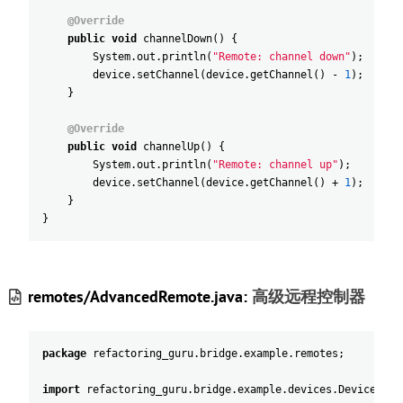
@Override
public
void
channelDown
(
)
{
System
.
out
.
println
(
"Remote: channel down"
)
;
device
.
setChannel
(
device
.
getChannel
(
)
-
1
)
;
}
@Override
public
void
channelUp
(
)
{
System
.
out
.
println
(
"Remote: channel up"
)
;
device
.
setChannel
(
device
.
getChannel
(
)
+
1
)
;
}
}
remotes/AdvancedRemote.java:
高级远程控制器
package
refactoring_guru
.
bridge
.
example
.
remotes
;
import
refactoring_guru
.
bridge
.
example
.
devices
.
Device
;