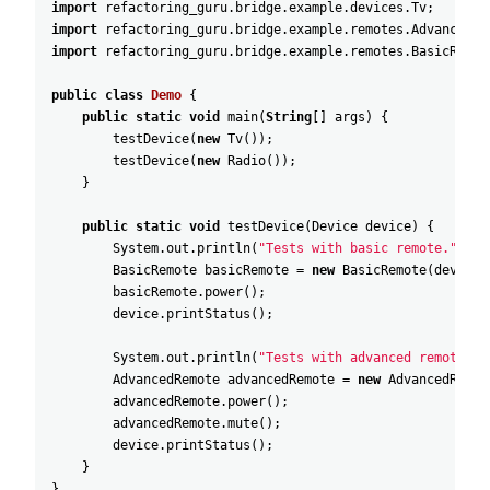
import
refactoring_guru
.
bridge
.
example
.
devices
.
Tv
;
import
refactoring_guru
.
bridge
.
example
.
remotes
.
AdvancedRe
import
refactoring_guru
.
bridge
.
example
.
remotes
.
BasicRemot
public
class
Demo
{
public
static
void
main
(
String
[
]
args
)
{
testDevice
(
new
Tv
(
)
)
;
testDevice
(
new
Radio
(
)
)
;
}
public
static
void
testDevice
(
Device
device
)
{
System
.
out
.
println
(
"Tests with basic remote."
)
;
BasicRemote
basicRemote
=
new
BasicRemote
(
device
)
basicRemote
.
power
(
)
;
device
.
printStatus
(
)
;
System
.
out
.
println
(
"Tests with advanced remote."
)
AdvancedRemote
advancedRemote
=
new
AdvancedRemot
advancedRemote
.
power
(
)
;
advancedRemote
.
mute
(
)
;
device
.
printStatus
(
)
;
}
}