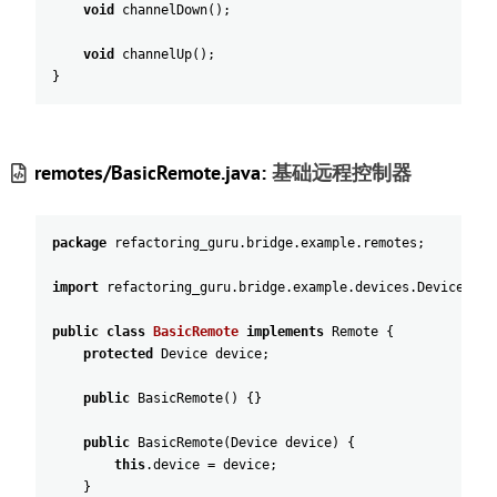
void
channelDown
(
)
;
void
channelUp
(
)
;
}
remotes/BasicRemote.java:
基础远程控制器
package
refactoring_guru
.
bridge
.
example
.
remotes
;
import
refactoring_guru
.
bridge
.
example
.
devices
.
Device
;
public
class
BasicRemote
implements
Remote
{
protected
Device
device
;
public
BasicRemote
(
)
{
}
public
BasicRemote
(
Device
device
)
{
this
.
device
=
device
;
}