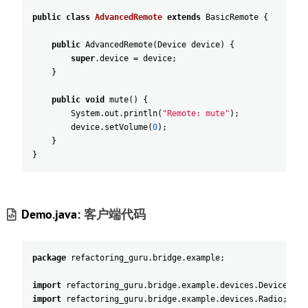
public
class
AdvancedRemote
extends
BasicRemote
{
public
AdvancedRemote
(
Device
device
)
{
super
.
device
=
device
;
}
public
void
mute
(
)
{
System
.
out
.
println
(
"Remote: mute"
)
;
device
.
setVolume
(
0
)
;
}
}
Demo.java:
客户端代码
package
refactoring_guru
.
bridge
.
example
;
import
refactoring_guru
.
bridge
.
example
.
devices
.
Device
;
import
refactoring_guru
.
bridge
.
example
.
devices
.
Radio
;