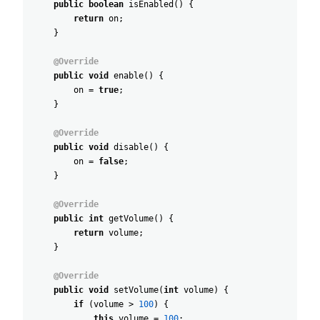
public
boolean
isEnabled
(
)
{
return
on
;
}
@Override
public
void
enable
(
)
{
on
=
true
;
}
@Override
public
void
disable
(
)
{
on
=
false
;
}
@Override
public
int
getVolume
(
)
{
return
volume
;
}
@Override
public
void
setVolume
(
int
volume
)
{
if
(
volume
>
100
)
{
this
.
volume
=
100
;