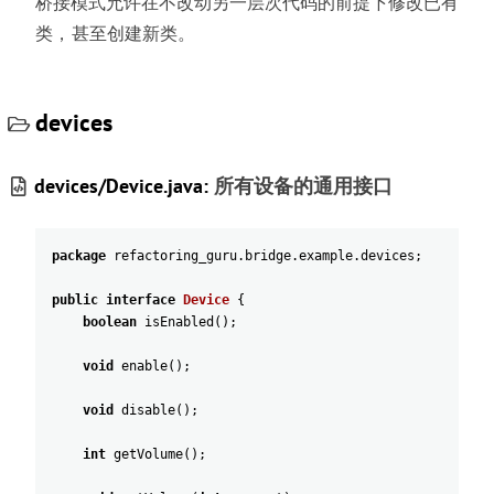
桥接模式允许在不改动另一层次代码的前提下修改已有
类
，
甚至创建新类
。
devices
devices/Device.java:
所有设备的通用接口
package
refactoring_guru
.
bridge
.
example
.
devices
;
public
interface
Device
{
boolean
isEnabled
(
)
;
void
enable
(
)
;
void
disable
(
)
;
int
getVolume
(
)
;