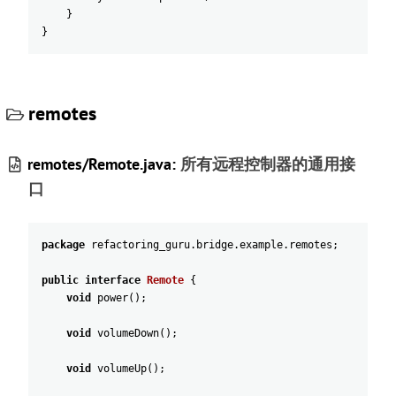
}
}
remotes
remotes/Remote.java:
所有远程控制器的通用接
口
package
refactoring_guru
.
bridge
.
example
.
remotes
;
public
interface
Remote
{
void
power
(
)
;
void
volumeDown
(
)
;
void
volumeUp
(
)
;