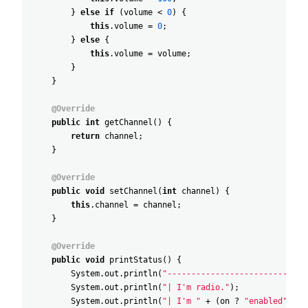
}
else
if
(
volume
<
0
)
{
this
.
volume
=
0
;
}
else
{
this
.
volume
=
volume
;
}
}
@Override
public
int
getChannel
(
)
{
return
channel
;
}
@Override
public
void
setChannel
(
int
channel
)
{
this
.
channel
=
channel
;
}
@Override
public
void
printStatus
(
)
{
System
.
out
.
println
(
"-----------------------------
System
.
out
.
println
(
"| I'm radio."
)
;
System
.
out
.
println
(
"| I'm "
+
(
on
?
"enabled"
:
"