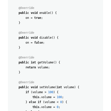
@Override
public
void
enable
(
)
{
on
=
true
;
}
@Override
public
void
disable
(
)
{
on
=
false
;
}
@Override
public
int
getVolume
(
)
{
return
volume
;
}
@Override
public
void
setVolume
(
int
volume
)
{
if
(
volume
>
100
)
{
this
.
volume
=
100
;
}
else
if
(
volume
<
0
)
{
this
.
volume
=
0
;