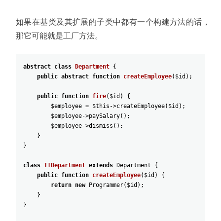
如果在基类及其扩展的子类中都有一个构建方法的话
，
那它可能就是工厂方法
。
abstract
class
Department
{
public
abstract
function
createEmployee
(
$id
)
;
public
function
fire
(
$id
)
{
$employee
=
$this
->
createEmployee
(
$id
)
;
$employee
->
paySalary
(
)
;
$employee
->
dismiss
(
)
;
}
}
class
ITDepartment
extends
Department
{
public
function
createEmployee
(
$id
)
{
return
new
Programmer
(
$id
)
;
}
}