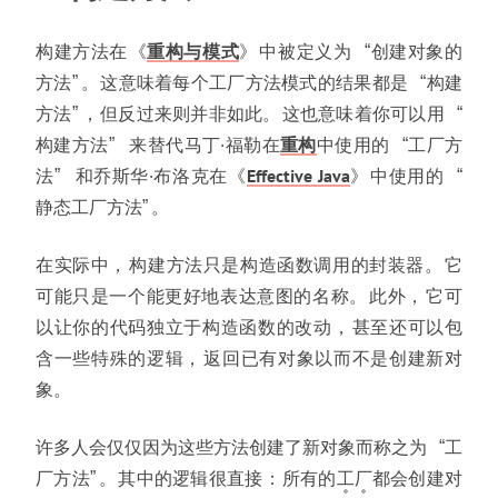
构建方法在
《
重构与模式
》
中被定义为
创建对象的
“
方法
。
这意味着每个工厂方法模式的结果都是
构建
“
方法
，
但反过来则并非如此
。
这也意味着你可以用
“
构建方法
来替代马丁·福勒在
重构
中使用的
工厂方
“
法
和乔斯华·布洛克在
《
Effective Java
》
中使用的
“
静态工厂方法
。
在实际中
，
构建方法只是构造函数调用的封装器
。
它
可能只是一个能更好地表达意图的名称
。
此外
，
它可
以让你的代码独立于构造函数的改动
，
甚至还可以包
含一些特殊的逻辑
，
返回已有对象以而不是创建新对
象
。
许多人会仅仅因为这些方法创建了新对象而称之为
工
“
厂方法
。
其中的逻辑很直接
：
所有的
工
厂
都会创建对