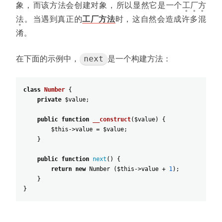
象
，
而该方法会创建对象
，
所以显然它是一个
工
厂
方
法
。
当遇到真正的
工厂方法
时
，
这自然会造成许多混
淆
。
在下面的示例中
，
是一个构建方法
：
next
class
Number
{
private
$value
;
public
function
__construct
(
$value
)
{
$this
->
value
=
$value
;
}
public
function
next
(
)
{
return
new
Number
(
$this
->
value
+
1
)
;
}
}