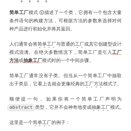
简单工厂
模式
描述了一个类
，
它拥有一个包含大量
条件语句的构建方法
，
可根据方法的参数来选择对何
种产品进行初始化并将其返回
。
人们通常会将
简
单
工
厂
与普通的
工
厂
或其它创建型设计
模式混淆
。
在绝大多数情况下
，
简单工厂是引入
工厂
方法
或
抽象工厂
模式时的一个中间步骤
。
简单工厂通常没有子类
。
但当从一个简单工厂中抽取
出子类后
，
它看上去就会更像经典的
工
厂
方
法
模式了
。
顺便提一句
，
如果你将一个简单工厂声明为
类型
，
它并不会神奇地变成
抽
象
工
厂
模式
。
abstract
这里是一个
简
单
工
厂
的例子
：