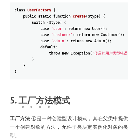
class
UserFactory
{
public
static
function
create
(
$type
)
{
switch
(
$type
)
{
case
'user'
:
return
new
User
(
)
;
case
'customer'
:
return
new
Customer
(
)
;
case
'admin'
:
return
new
Admin
(
)
;
default
:
throw
new
Exception
(
'传递的用户类型错误。'
)
;
}
}
}
5.
工
厂
方
法
模式
工厂方法
是一种创建型设计模式
，
其在父类中提供
一个创建对象的方法
，
允许子类决定实例化对象的类
型
。