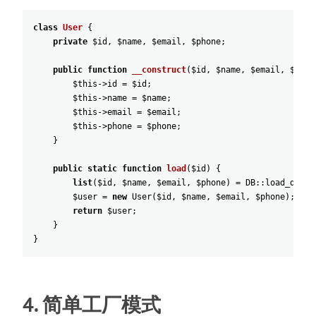
class
User
{
private
$id
,
$name
,
$email
,
$phone
;
public
function
__construct
(
$id
,
$name
,
$email
,
$phon
$this
->
id
=
$id
;
$this
->
name
=
$name
;
$this
->
email
=
$email
;
$this
->
phone
=
$phone
;
}
public
static
function
load
(
$id
)
{
list
(
$id
,
$name
,
$email
,
$phone
)
=
DB
:
:
load_data
(
$user
=
new
User
(
$id
,
$name
,
$email
,
$phone
)
;
return
$user
;
}
}
4.
简
单
工
厂
模式