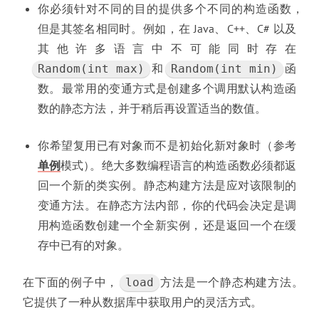
你必须针对不同的目的提供多个不同的构造函数
，
但是其签名相同时
。
例如
，
在 Java
、
C++
、
C# 以及
其他许多语言中不可能同时存在
和
函
Random­(int max)
Random­(int min)
数
。
最常用的变通方式是创建多个调用默认构造函
数的静态方法
，
并于稍后再设置适当的数值
。
你希望复用已有对象而不是初始化新对象时
（
参考
单例
模式
）
。
绝大多数编程语言的构造函数必须都返
回一个新的类实例
。
静态构建方法是应对该限制的
变通方法
。
在静态方法内部
，
你的代码会决定是调
用构造函数创建一个全新实例
，
还是返回一个在缓
存中已有的对象
。
在下面的例子中
，
方法是一个静态构建方法
。
load
它提供了一种从数据库中获取用户的灵活方式
。