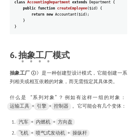
class
AccountingDepartment
extends
Department
{
public
function
createEmployee
(
$id
)
{
return
new
Accountant
(
$id
)
;
}
}
6.
抽
象
工
厂
模式
抽象工厂
》
是一种创建型设计模式
，
它能创建一系
列相关或相互依赖的对象
，
而无需指定其具体类
。
什么是
系列对象
？
例如有这样一组的对象
：
“
+
+
。
它可能会有几个变体
：
运输工具
引擎
控制器
+
+
汽车
内燃机
方向盘
+
+
飞机
喷气式发动机
操纵杆