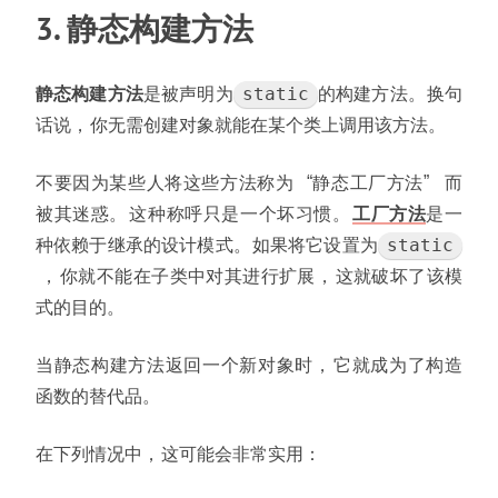
3. 静态构建方法
静态构建方法
是被声明为
的构建方法
。
换句
static
话说
，
你无需创建对象就能在某个类上调用该方法
。
不要因为某些人将这些方法称为
静态工厂方法
而
“
被其迷惑
。
这种称呼只是一个坏习惯
。
工厂方法
是一
种依赖于继承的设计模式
。
如果将它设置为
static
，
你就不能在子类中对其进行扩展
，
这就破坏了该模
式的目的
。
当静态构建方法返回一个新对象时
，
它就成为了构造
函数的替代品
。
在下列情况中
，
这可能会非常实用
：