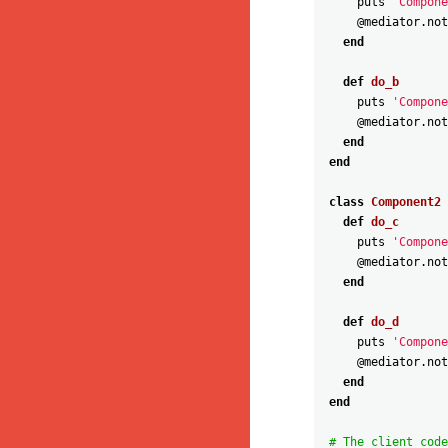
puts
'Compone
@mediator
.
not
end
def
do_b
puts
'Compone
@mediator
.
not
end
end
class
Component2
def
do_c
puts
'Compone
@mediator
.
not
end
def
do_d
puts
'Compone
@mediator
.
not
end
end
# The client code