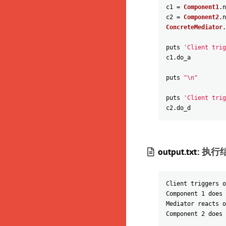
c1
=
Component1
.
n
c2
=
Component2
.
n
ConcreteMediator
.
puts
'Client trig
c1
.
do_a
puts
"\n"
puts
'Client trig
c2
.
do_d
output.txt:
执行
Client triggers o
Component 1 does 
Mediator reacts o
Component 2 does 