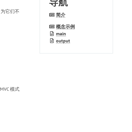
导航
了解更多……
因为它们不
简介
概念示例
main
output
 MVC 模式