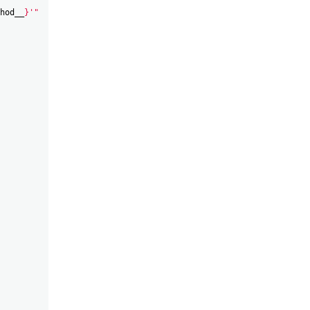
hod__
}'"