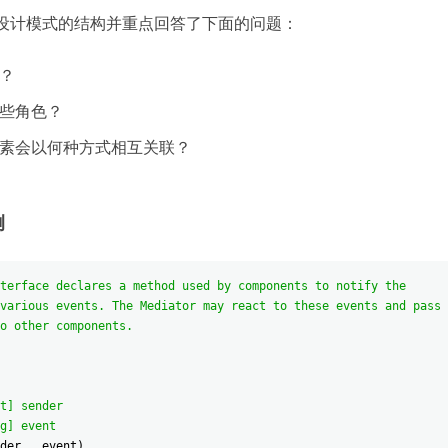
设计模式的结构并重点回答了下面的问题
：
？
些角色
？
素会以何种方式相互关联
？
例
terface declares a method used by components to notify the
various events. The Mediator may react to these events and pass
o other components.
t] sender
g] event
der
,
_event
)