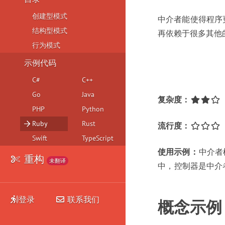
创建型模式
中介者能使得程序
结构型模式
再依赖于很多其他
行为模式
示例代码
C#
C++
Go
Java
复杂度
：
PHP
Python
Ruby
Rust
流行度
：
Swift
TypeScript
使用示例
：
中介者
重构
未翻译
中
，
控制器是中介
登录
联系我们
概念示例