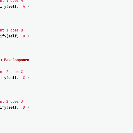
nt 1 does A.'
ify
(
self
,
'A'
)
nt 1 does B.'
ify
(
self
,
'B'
)
<
BaseComponent
nt 2 does C.'
ify
(
self
,
'C'
)
nt 2 does D.'
ify
(
self
,
'D'
)
.