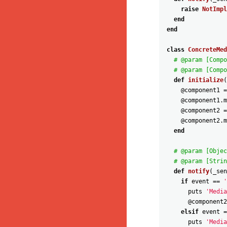
raise
NotImpl
end
end
class
ConcreteMed
# @param [Compo
# @param [Compo
def
initialize
(
@component1
=
@component1
.
m
@component2
=
@component2
.
m
end
# @param [Objec
# @param [Strin
def
notify
(
_sen
if
event
==
'
puts
'Media
@component2
elsif
event
=
puts
'Media