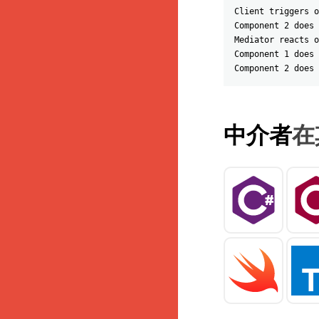
Client triggers o
Component 2 does 
Mediator reacts o
Component 1 does 
Component 2 does 
中介者
在