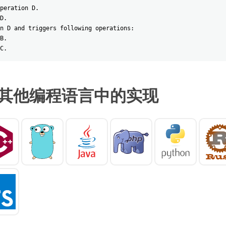
peration D.
D.
n D and triggers following operations:
B.
C.
其他编程语言中的实现