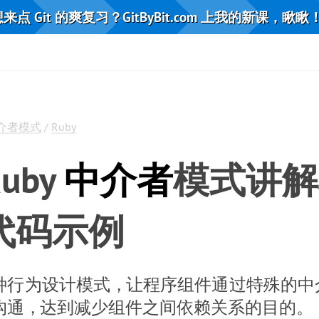
来点 Git 的爽复习？GitByBit.com 上我的新课，瞅瞅
介者模式
/
Ruby
Ruby
中介者
模式讲解
代码示例
种行为设计模式
，
让程序组件通过特殊的中
沟通
，
达到减少组件之间依赖关系的目的
。