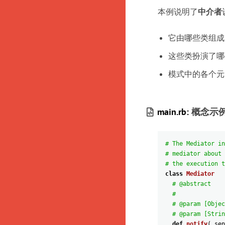
本例说明了
中介者
它由哪些类组成
这些类扮演了哪
模式中的各个元
main.rb:
概念示
# The Mediator in
# mediator about 
# the execution t
class
Mediator
# @abstract
#
# @param [Objec
# @param [Strin
def
notify
(
_sen