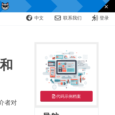
！
中文
联系我们
登录
和
代码示例档案
购买电子书
《深入设计模
介者对
式》
，获取几十个可以直接在
IDE 中打开的详细示例。