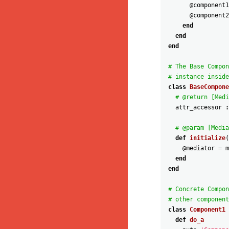
@component1
@component2
end
end
end
# The Base Compon
# instance inside
class
BaseCompone
# @return [Medi
attr_accessor
:
# @param [Media
def
initialize
(
@mediator
=
m
end
end
# Concrete Compon
# other component
class
Component1
def
do_a