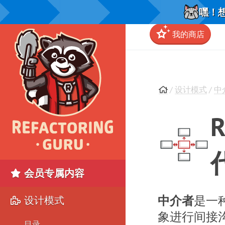
嘿！想
我的商店
/
设计模式
/
中
会员专属内容
中介者
是一
设计模式
象进行间接
目录