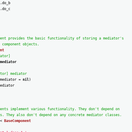
.
do_b
.
do_c
ent provides the basic functionality of storing a mediator's
 component objects.
nt
ator]
mediator
tor] mediator
mediator
=
nil
)
ediator
ents implement various functionality. They don't depend on
s. They also don't depend on any concrete mediator classes.
<
BaseComponent