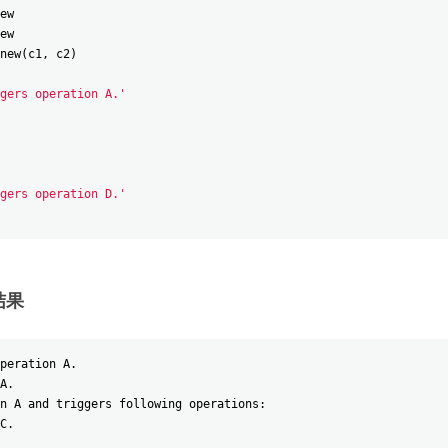
ew
ew
new
(
c1
,
c2
)
gers operation A.'
gers operation D.'
结果
peration A.
A.
n A and triggers following operations:
C.