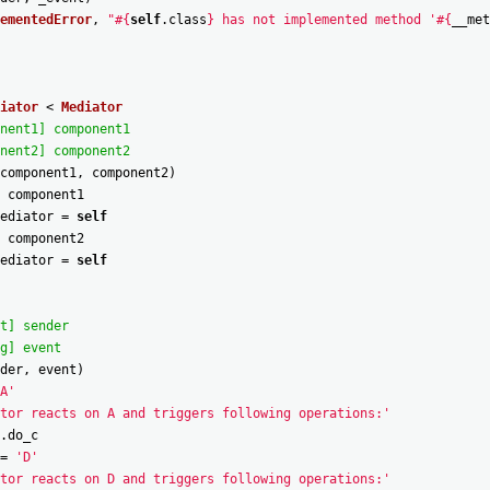
ementedError
,
"#{
self
.
class
} has not implemented method '#{
__met
iator
<
Mediator
nent1] component1
nent2] component2
component1
,
component2
)
component1
ediator
=
self
component2
ediator
=
self
t] sender
g] event
der
,
event
)
A'
tor reacts on A and triggers following operations:'
.
do_c
=
'D'
tor reacts on D and triggers following operations:'