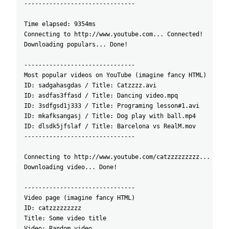
-------------------------------
Time elapsed: 9354ms
Connecting to http://www.youtube.com... Connected!
Downloading populars... Done!
-------------------------------
Most popular videos on YouTube (imagine fancy HTML)
ID: sadgahasgdas / Title: Catzzzz.avi
ID: asdfas3ffasd / Title: Dancing video.mpq
ID: 3sdfgsd1j333 / Title: Programing lesson#1.avi
ID: mkafksangasj / Title: Dog play with ball.mp4
ID: dlsdk5jfslaf / Title: Barcelona vs RealM.mov
-------------------------------
Connecting to http://www.youtube.com/catzzzzzzzzz... Conn
Downloading video... Done!
-------------------------------
Video page (imagine fancy HTML)
ID: catzzzzzzzzz
Title: Some video title
Video: Random video.