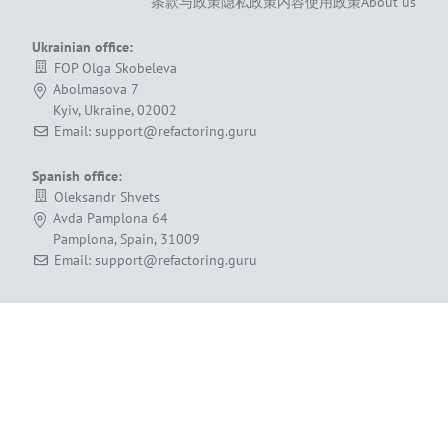
条款与政策
隐私政策
内容使用政策
About us
Ukrainian office:
FOP Olga Skobeleva
Abolmasova 7
Kyiv, Ukraine, 02002
Email: support@refactoring.guru
Spanish office:
Oleksandr Shvets
Avda Pamplona 64
Pamplona, Spain, 31009
Email: support@refactoring.guru