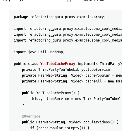
package
refactoring_guru
.
proxy
.
example
.
proxy
;
import
refactoring_guru
.
proxy
.
example
.
some_cool_media_lib
import
refactoring_guru
.
proxy
.
example
.
some_cool_media_lib
import
refactoring_guru
.
proxy
.
example
.
some_cool_media_lib
import
java
.
util
.
HashMap
;
public
class
YouTubeCacheProxy
implements
ThirdPartyYouTu
private
ThirdPartyYouTubeLib
youtubeService
;
private
HashMap
<
String
,
Video
>
cachePopular
=
new
Has
private
HashMap
<
String
,
Video
>
cacheAll
=
new
HashMap
public
YouTubeCacheProxy
(
)
{
this
.
youtubeService
=
new
ThirdPartyYouTubeClass
(
}
@Override
public
HashMap
<
String
,
Video
>
popularVideos
(
)
{
if
(
cachePopular
.
isEmpty
(
)
)
{