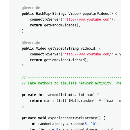
@Override
public
HashMap
<
String
,
Video
>
popularVideos
(
)
{
connectToServer
(
"http://www.youtube.com"
)
;
return
getRandomVideos
(
)
;
}
@Override
public
Video
getVideo
(
String
videoId
)
{
connectToServer
(
"http://www.youtube.com/"
+
video
return
getSomeVideo
(
videoId
)
;
}
// --------------------------------------------------
// Fake methods to simulate network activity. They as
private
int
random
(
int
min
,
int
max
)
{
return
min
+
(
int
)
(
Math
.
random
(
)
*
(
(
max
-
min
)
}
private
void
experienceNetworkLatency
(
)
{
int
randomLatency
=
random
(
5
,
10
)
;
for
(
int
i
=
0
;
i
<
randomLatency
;
i
++
)
{