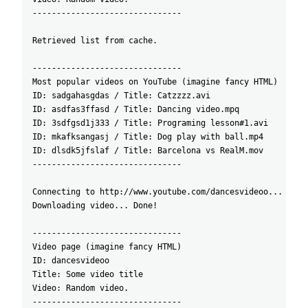
-------------------------------
Retrieved list from cache.
-------------------------------
Most popular videos on YouTube (imagine fancy HTML)
ID: sadgahasgdas / Title: Catzzzz.avi
ID: asdfas3ffasd / Title: Dancing video.mpq
ID: 3sdfgsd1j333 / Title: Programing lesson#1.avi
ID: mkafksangasj / Title: Dog play with ball.mp4
ID: dlsdk5jfslaf / Title: Barcelona vs RealM.mov
-------------------------------
Connecting to http://www.youtube.com/dancesvideoo... Conn
Downloading video... Done!
-------------------------------
Video page (imagine fancy HTML)
ID: dancesvideoo
Title: Some video title
Video: Random video.
-------------------------------