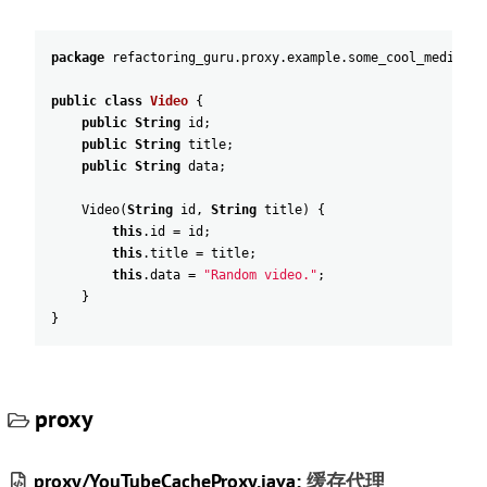
package
refactoring_guru
.
proxy
.
example
.
some_cool_media_li
public
class
Video
{
public
String
id
;
public
String
title
;
public
String
data
;
Video
(
String
id
,
String
title
)
{
this
.
id
=
id
;
this
.
title
=
title
;
this
.
data
=
"Random video."
;
}
}
proxy
proxy/YouTubeCacheProxy.java:
缓存代理