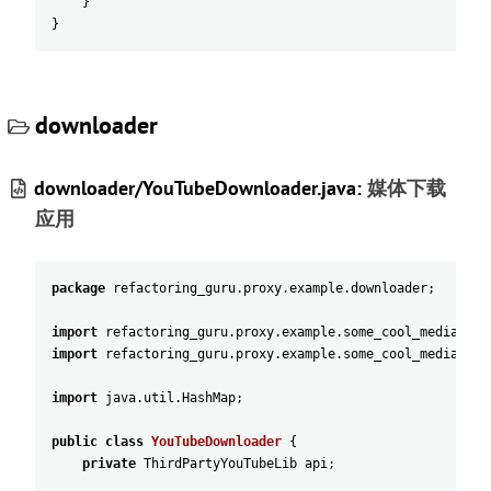
}
}
downloader
downloader/YouTubeDownloader.java:
媒体下载
应用
package
refactoring_guru
.
proxy
.
example
.
downloader
;
import
refactoring_guru
.
proxy
.
example
.
some_cool_media_lib
import
refactoring_guru
.
proxy
.
example
.
some_cool_media_lib
import
java
.
util
.
HashMap
;
public
class
YouTubeDownloader
{
private
ThirdPartyYouTubeLib
api
;