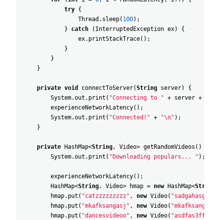
try
{
Thread
.
sleep
(
100
)
;
}
catch
(
InterruptedException
ex
)
{
ex
.
printStackTrace
(
)
;
}
}
}
private
void
connectToServer
(
String
server
)
{
System
.
out
.
print
(
"Connecting to "
+
server
+
"...
experienceNetworkLatency
(
)
;
System
.
out
.
print
(
"Connected!"
+
"\n"
)
;
}
private
HashMap
<
String
,
Video
>
getRandomVideos
(
)
{
System
.
out
.
print
(
"Downloading populars... "
)
;
experienceNetworkLatency
(
)
;
HashMap
<
String
,
Video
>
hmap
=
new
HashMap
<
String
,
hmap
.
put
(
"catzzzzzzzzz"
,
new
Video
(
"sadgahasgdas"
hmap
.
put
(
"mkafksangasj"
,
new
Video
(
"mkafksangasj"
hmap
.
put
(
"dancesvideoo"
,
new
Video
(
"asdfas3ffasd"