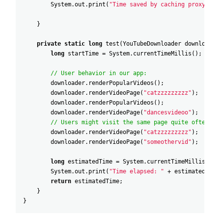
System
.
out
.
print
(
"Time saved by caching proxy: "
}
private
static
long
test
(
YouTubeDownloader
downloader
long
startTime
=
System
.
currentTimeMillis
(
)
;
// User behavior in our app:
downloader
.
renderPopularVideos
(
)
;
downloader
.
renderVideoPage
(
"catzzzzzzzzz"
)
;
downloader
.
renderPopularVideos
(
)
;
downloader
.
renderVideoPage
(
"dancesvideoo"
)
;
// Users might visit the same page quite often.
downloader
.
renderVideoPage
(
"catzzzzzzzzz"
)
;
downloader
.
renderVideoPage
(
"someothervid"
)
;
long
estimatedTime
=
System
.
currentTimeMillis
(
)
-
System
.
out
.
print
(
"Time elapsed: "
+
estimatedTime
return
estimatedTime
;
}
}