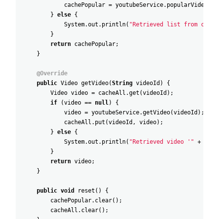
cachePopular
=
youtubeService
.
popularVideos
(
)
}
else
{
System
.
out
.
println
(
"Retrieved list from cache
}
return
cachePopular
;
}
@Override
public
Video
getVideo
(
String
videoId
)
{
Video
video
=
cacheAll
.
get
(
videoId
)
;
if
(
video
==
null
)
{
video
=
youtubeService
.
getVideo
(
videoId
)
;
cacheAll
.
put
(
videoId
,
video
)
;
}
else
{
System
.
out
.
println
(
"Retrieved video '"
+
vide
}
return
video
;
}
public
void
reset
(
)
{
cachePopular
.
clear
(
)
;
cacheAll
.
clear
(
)
;