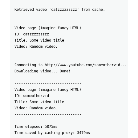
Retrieved video 'catzzzzzzzzz' from cache.
-------------------------------
Video page (imagine fancy HTML)
ID: catzzzzzzzzz
Title: Some video title
Video: Random video.
-------------------------------
Connecting to http://www.youtube.com/someothervid... Conn
Downloading video... Done!
-------------------------------
Video page (imagine fancy HTML)
ID: someothervid
Title: Some video title
Video: Random video.
-------------------------------
Time elapsed: 5875ms
Time saved by caching proxy: 3479ms