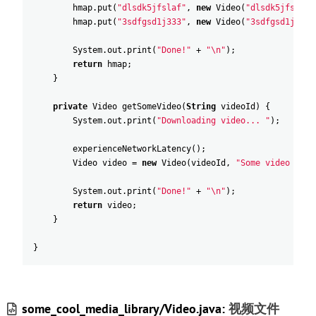
hmap
.
put
(
"dlsdk5jfslaf"
,
new
Video
(
"dlsdk5jfslaf"
hmap
.
put
(
"3sdfgsd1j333"
,
new
Video
(
"3sdfgsd1j333"
System
.
out
.
print
(
"Done!"
+
"\n"
)
;
return
hmap
;
}
private
Video
getSomeVideo
(
String
videoId
)
{
System
.
out
.
print
(
"Downloading video... "
)
;
experienceNetworkLatency
(
)
;
Video
video
=
new
Video
(
videoId
,
"Some video titl
System
.
out
.
print
(
"Done!"
+
"\n"
)
;
return
video
;
}
}
some_cool_media_library/Video.java:
视频文件