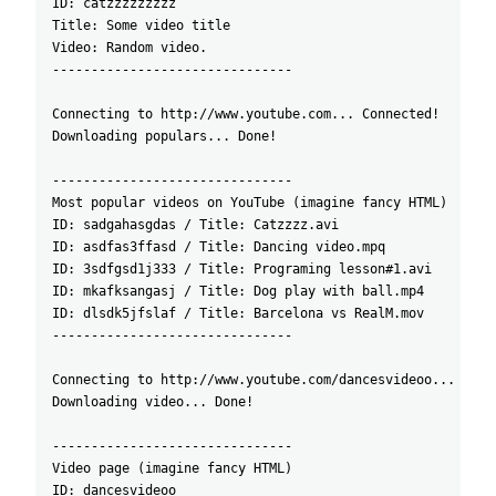
ID: catzzzzzzzzz
Title: Some video title
Video: Random video.
-------------------------------
Connecting to http://www.youtube.com... Connected!
Downloading populars... Done!
-------------------------------
Most popular videos on YouTube (imagine fancy HTML)
ID: sadgahasgdas / Title: Catzzzz.avi
ID: asdfas3ffasd / Title: Dancing video.mpq
ID: 3sdfgsd1j333 / Title: Programing lesson#1.avi
ID: mkafksangasj / Title: Dog play with ball.mp4
ID: dlsdk5jfslaf / Title: Barcelona vs RealM.mov
-------------------------------
Connecting to http://www.youtube.com/dancesvideoo... Conn
Downloading video... Done!
-------------------------------
Video page (imagine fancy HTML)
ID: dancesvideoo