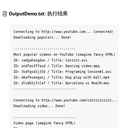
OutputDemo.txt:
执行结果
Connecting to http://www.youtube.com... Connected!
Downloading populars... Done!
-------------------------------
Most popular videos on YouTube (imagine fancy HTML)
ID: sadgahasgdas / Title: Catzzzz.avi
ID: asdfas3ffasd / Title: Dancing video.mpq
ID: 3sdfgsd1j333 / Title: Programing lesson#1.avi
ID: mkafksangasj / Title: Dog play with ball.mp4
ID: dlsdk5jfslaf / Title: Barcelona vs RealM.mov
-------------------------------
Connecting to http://www.youtube.com/catzzzzzzzzz... Conn
Downloading video... Done!
-------------------------------
Video page (imagine fancy HTML)