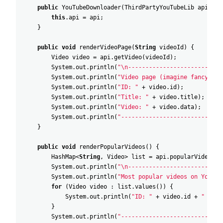
public
YouTubeDownloader
(
ThirdPartyYouTubeLib
api
)
{
this
.
api
=
api
;
}
public
void
renderVideoPage
(
String
videoId
)
{
Video
video
=
api
.
getVideo
(
videoId
)
;
System
.
out
.
println
(
"\n---------------------------
System
.
out
.
println
(
"Video page (imagine fancy HTM
System
.
out
.
println
(
"ID: "
+
video
.
id
)
;
System
.
out
.
println
(
"Title: "
+
video
.
title
)
;
System
.
out
.
println
(
"Video: "
+
video
.
data
)
;
System
.
out
.
println
(
"-----------------------------
}
public
void
renderPopularVideos
(
)
{
HashMap
<
String
,
Video
>
list
=
api
.
popularVideos
(
)
System
.
out
.
println
(
"\n---------------------------
System
.
out
.
println
(
"Most popular videos on YouTub
for
(
Video
video
:
list
.
values
(
)
)
{
System
.
out
.
println
(
"ID: "
+
video
.
id
+
" / Ti
}
System
.
out
.
println
(
"-----------------------------