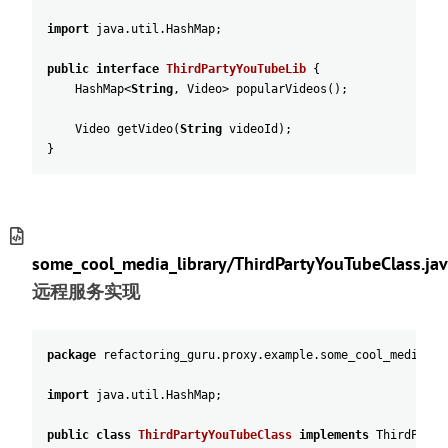
import
java
.
util
.
HashMap
;
public
interface
ThirdPartyYouTubeLib
{
HashMap
<
String
,
Video
>
popularVideos
(
)
;
Video
getVideo
(
String
videoId
)
;
}
some_cool_media_library/ThirdPartyYouTubeClass.jav
远程服务实现
package
refactoring_guru
.
proxy
.
example
.
some_cool_media_li
import
java
.
util
.
HashMap
;
public
class
ThirdPartyYouTubeClass
implements
ThirdParty