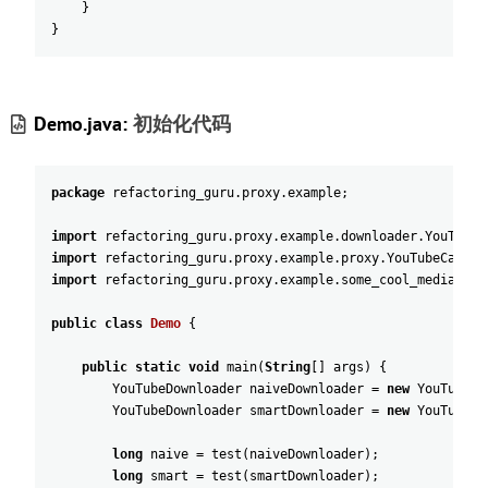
}
}
Demo.java:
初始化代码
package
refactoring_guru
.
proxy
.
example
;
import
refactoring_guru
.
proxy
.
example
.
downloader
.
YouTubeD
import
refactoring_guru
.
proxy
.
example
.
proxy
.
YouTubeCacheP
import
refactoring_guru
.
proxy
.
example
.
some_cool_media_lib
public
class
Demo
{
public
static
void
main
(
String
[
]
args
)
{
YouTubeDownloader
naiveDownloader
=
new
YouTubeDo
YouTubeDownloader
smartDownloader
=
new
YouTubeDo
long
naive
=
test
(
naiveDownloader
)
;
long
smart
=
test
(
smartDownloader
)
;