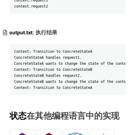
context
.
request1
context
.
request2
output.txt:
执行结果
Context: Transition to ConcreteStateA
ConcreteStateA handles request1.
ConcreteStateA wants to change the state of the context.
Context: Transition to ConcreteStateB
ConcreteStateB handles request2.
ConcreteStateB wants to change the state of the context.
Context: Transition to ConcreteStateA
状态
在其他编程语言中的实现