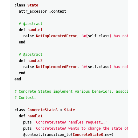
class
State
attr_accessor
:context
# @abstract
def
handle1
raise
NotImplementedError
,
"#{
self
.
class
} has not imp
end
# @abstract
def
handle2
raise
NotImplementedError
,
"#{
self
.
class
} has not imp
end
end
# Concrete States implement various behaviors, associated
# Context.
class
ConcreteStateA
<
State
def
handle1
puts
'ConcreteStateA handles request1.'
puts
'ConcreteStateA wants to change the state of the
@context
.
transition_to
(
ConcreteStateB
.
new
)