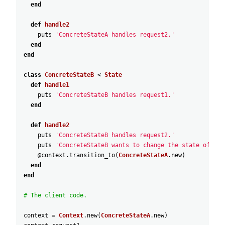
end
def
handle2
puts
'ConcreteStateA handles request2.'
end
end
class
ConcreteStateB
<
State
def
handle1
puts
'ConcreteStateB handles request1.'
end
def
handle2
puts
'ConcreteStateB handles request2.'
puts
'ConcreteStateB wants to change the state of the
@context
.
transition_to
(
ConcreteStateA
.
new
)
end
end
# The client code.
context
=
Context
.
new
(
ConcreteStateA
.
new
)