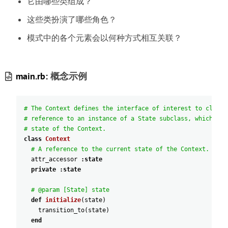
它由哪些类组成
？
这些类扮演了哪些角色
？
模式中的各个元素会以何种方式相互关联
？
main.rb:
概念示例
# The Context defines the interface of interest to client
# reference to an instance of a State subclass, which rep
# state of the Context.
class
Context
# A reference to the current state of the Context.
attr_accessor
:state
private
:state
# @param [State] state
def
initialize
(
state
)
transition_to
(
state
)
end