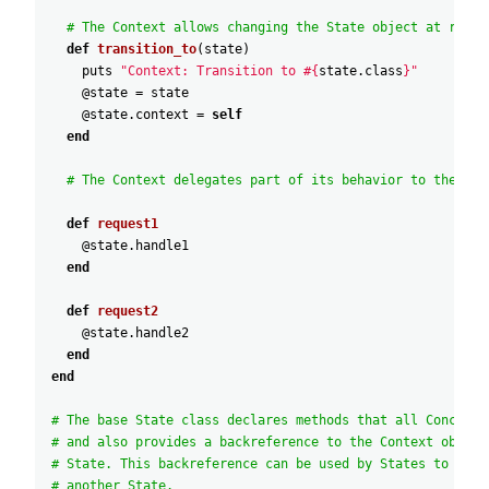
# The Context allows changing the State object at runti
def
transition_to
(
state
)
puts
"Context: Transition to #{
state
.
class
}"
@state
=
state
@state
.
context
=
self
end
# The Context delegates part of its behavior to the cur
def
request1
@state
.
handle1
end
def
request2
@state
.
handle2
end
end
# The base State class declares methods that all Concrete
# and also provides a backreference to the Context object
# State. This backreference can be used by States to tran
# another State.